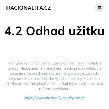
IRACIONALITA.CZ
4.2 Odhad užitku
Pochybně vyhodnocujeme užitek z činností, jejich náklady a
výnosy. Nedostatečné přemýšlení, neschopnost nadhledu a
opomíjení časových nákladů zřejmě způsobuje, že často
nejsme schopni racionálního výpočtu hodnoty, které nám
příležitosti skutečně přinášejí. Po důkladnějším uvážení si to ale
můžeme uvědomit.
Zbývající obsah stránky se připravuje.